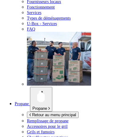
Fournisseurs locaux
Fonctionnement
Services
Types de déménagements
U-Box -
Services
FAQ
Propane
Propane
Retour au menu principal
Remplissage de propane
Accessoires pour le gril
Grils et fumoirs