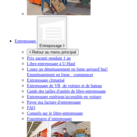
Entreposage
Entreposage
Retour au menu principal
Prix garanti pendant 1 an
Libre-entreposage à
U-Haul
Louez un déménagement en ligne aujourd’hui!
Emménagement en ligne : commencer
Entreposage climatisé
Entreposage de VR, de voiture et de bateau
Guide des tailles d'unités de libre-entreposage
Entreposage extérieur/accessible en voiture
Payer ma facture d'entreposage
FAQ
Conseils sur le libre-entreposage
Fournitures d’entreposage