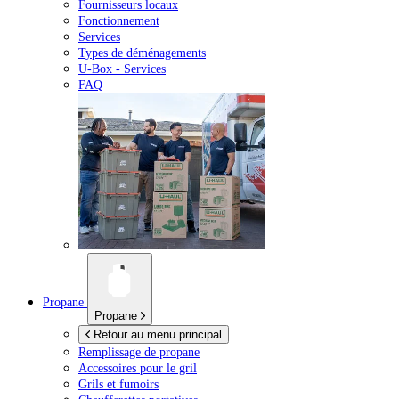
Fournisseurs locaux
Fonctionnement
Services
Types de déménagements
U-Box -
Services
FAQ
Propane
Propane
Retour au menu principal
Remplissage de propane
Accessoires pour le gril
Grils et fumoirs