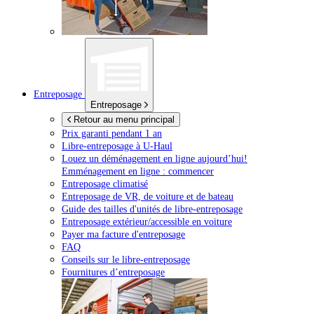
Entreposage
Entreposage
Retour au menu principal
Prix garanti pendant 1 an
Libre-entreposage à
U-Haul
Louez un déménagement en ligne aujourd’hui!
Emménagement en ligne : commencer
Entreposage climatisé
Entreposage de VR, de voiture et de bateau
Guide des tailles d'unités de libre-entreposage
Entreposage extérieur/accessible en voiture
Payer ma facture d'entreposage
FAQ
Conseils sur le libre-entreposage
Fournitures d’entreposage