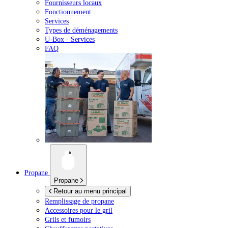
Fournisseurs locaux
Fonctionnement
Services
Types de déménagements
U-Box -
Services
FAQ
Propane
Propane
Retour au menu principal
Remplissage de propane
Accessoires pour le gril
Grils et fumoirs