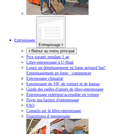
Entreposage
Entreposage
Retour au menu principal
Prix garanti pendant 1 an
Libre-entreposage à
U-Haul
Louez un déménagement en ligne aujourd’hui!
Emménagement en ligne : commencer
Entreposage climatisé
Entreposage de VR, de voiture et de bateau
Guide des tailles d'unités de libre-entreposage
Entreposage extérieur/accessible en voiture
Payer ma facture d'entreposage
FAQ
Conseils sur le libre-entreposage
Fournitures d’entreposage