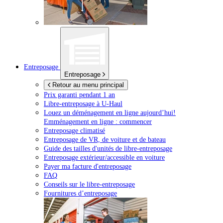
Entreposage
Entreposage
Retour au menu principal
Prix garanti pendant 1 an
Libre-entreposage à
U-Haul
Louez un déménagement en ligne aujourd’hui!
Emménagement en ligne : commencer
Entreposage climatisé
Entreposage de VR, de voiture et de bateau
Guide des tailles d'unités de libre-entreposage
Entreposage extérieur/accessible en voiture
Payer ma facture d'entreposage
FAQ
Conseils sur le libre-entreposage
Fournitures d’entreposage