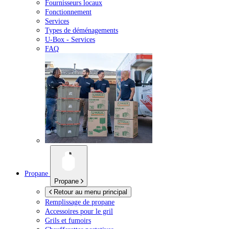
Fournisseurs locaux
Fonctionnement
Services
Types de déménagements
U-Box -
Services
FAQ
Propane
Propane
Retour au menu principal
Remplissage de propane
Accessoires pour le gril
Grils et fumoirs