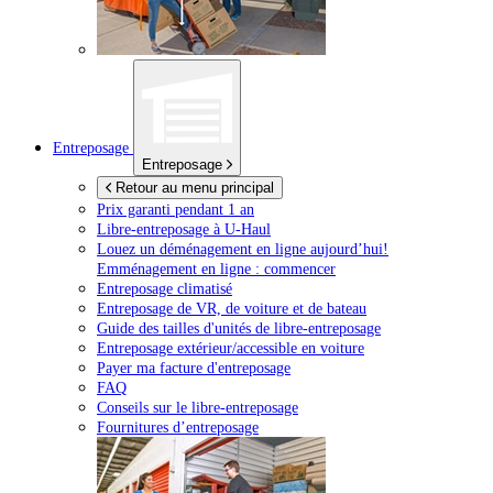
Entreposage
Entreposage
Retour au menu principal
Prix garanti pendant 1 an
Libre-entreposage à
U-Haul
Louez un déménagement en ligne aujourd’hui!
Emménagement en ligne : commencer
Entreposage climatisé
Entreposage de VR, de voiture et de bateau
Guide des tailles d'unités de libre-entreposage
Entreposage extérieur/accessible en voiture
Payer ma facture d'entreposage
FAQ
Conseils sur le libre-entreposage
Fournitures d’entreposage