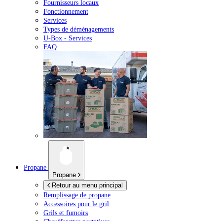
Fournisseurs locaux
Fonctionnement
Services
Types de déménagements
U-Box -
Services
FAQ
Propane
Propane
Retour au menu principal
Remplissage de propane
Accessoires pour le gril
Grils et fumoirs