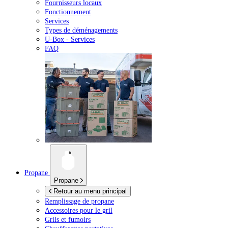
Fournisseurs locaux
Fonctionnement
Services
Types de déménagements
U-Box -
Services
FAQ
Propane
Propane
Retour au menu principal
Remplissage de propane
Accessoires pour le gril
Grils et fumoirs