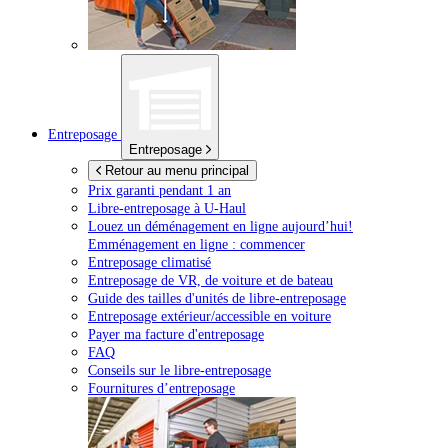
Entreposage
Entreposage
Retour au menu principal
Prix garanti pendant 1 an
Libre-entreposage à
U-Haul
Louez un déménagement en ligne aujourd’hui!
Emménagement en ligne : commencer
Entreposage climatisé
Entreposage de VR, de voiture et de bateau
Guide des tailles d'unités de libre-entreposage
Entreposage extérieur/accessible en voiture
Payer ma facture d'entreposage
FAQ
Conseils sur le libre-entreposage
Fournitures d’entreposage