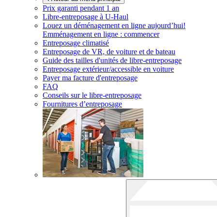
Prix garanti pendant 1 an
Libre-entreposage à
U-Haul
Louez un déménagement en ligne aujourd’hui!
Emménagement en ligne : commencer
Entreposage climatisé
Entreposage de VR, de voiture et de bateau
Guide des tailles d'unités de libre-entreposage
Entreposage extérieur/accessible en voiture
Payer ma facture d'entreposage
FAQ
Conseils sur le libre-entreposage
Fournitures d’entreposage