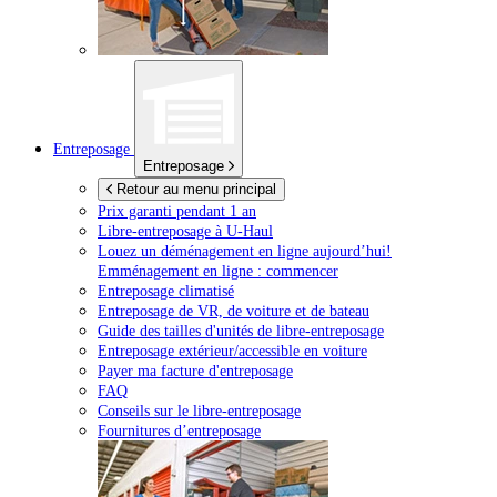
Entreposage
Entreposage
Retour au menu principal
Prix garanti pendant 1 an
Libre-entreposage à
U-Haul
Louez un déménagement en ligne aujourd’hui!
Emménagement en ligne : commencer
Entreposage climatisé
Entreposage de VR, de voiture et de bateau
Guide des tailles d'unités de libre-entreposage
Entreposage extérieur/accessible en voiture
Payer ma facture d'entreposage
FAQ
Conseils sur le libre-entreposage
Fournitures d’entreposage