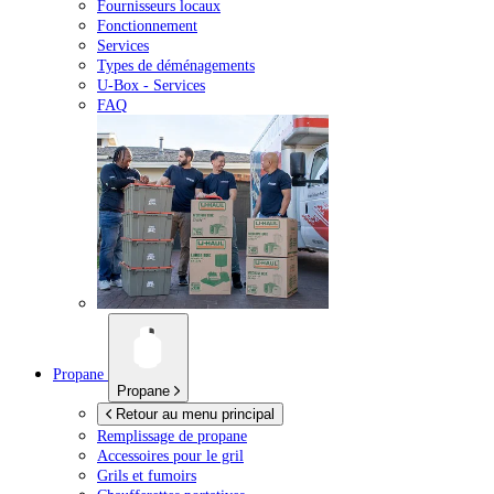
Fournisseurs locaux
Fonctionnement
Services
Types de déménagements
U-Box -
Services
FAQ
Propane
Propane
Retour au menu principal
Remplissage de propane
Accessoires pour le gril
Grils et fumoirs