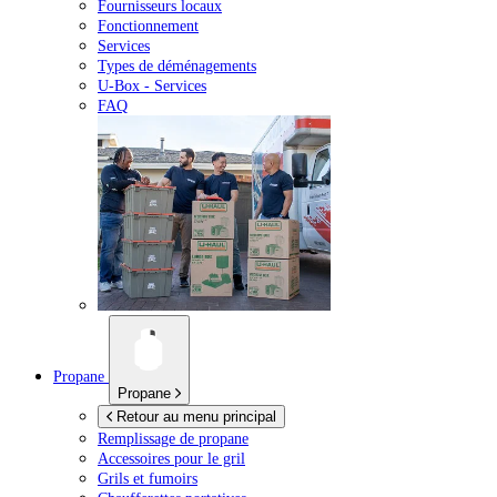
Fournisseurs locaux
Fonctionnement
Services
Types de déménagements
U-Box -
Services
FAQ
Propane
Propane
Retour au menu principal
Remplissage de propane
Accessoires pour le gril
Grils et fumoirs