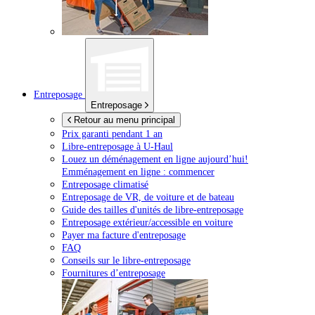
Entreposage
Entreposage
Retour au menu principal
Prix garanti pendant 1 an
Libre-entreposage à
U-Haul
Louez un déménagement en ligne aujourd’hui!
Emménagement en ligne : commencer
Entreposage climatisé
Entreposage de VR, de voiture et de bateau
Guide des tailles d'unités de libre-entreposage
Entreposage extérieur/accessible en voiture
Payer ma facture d'entreposage
FAQ
Conseils sur le libre-entreposage
Fournitures d’entreposage