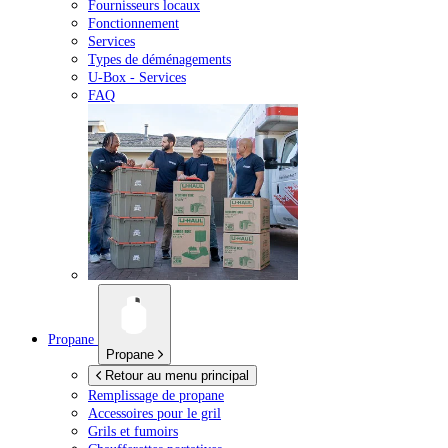
Fournisseurs locaux
Fonctionnement
Services
Types de déménagements
U-Box -
Services
FAQ
Propane
Propane
Retour au menu principal
Remplissage de propane
Accessoires pour le gril
Grils et fumoirs