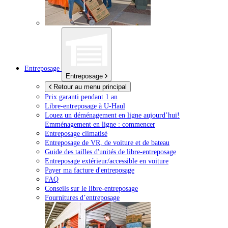
Entreposage
Entreposage
Retour au menu principal
Prix garanti pendant 1 an
Libre-entreposage à
U-Haul
Louez un déménagement en ligne aujourd’hui!
Emménagement en ligne : commencer
Entreposage climatisé
Entreposage de VR, de voiture et de bateau
Guide des tailles d'unités de libre-entreposage
Entreposage extérieur/accessible en voiture
Payer ma facture d'entreposage
FAQ
Conseils sur le libre-entreposage
Fournitures d’entreposage