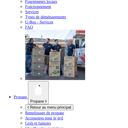
Fournisseurs locaux
Fonctionnement
Services
Types de déménagements
U-Box -
Services
FAQ
Propane
Propane
Retour au menu principal
Remplissage de propane
Accessoires pour le gril
Grils et fumoirs