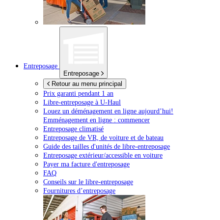
Entreposage
Entreposage
Retour au menu principal
Prix garanti pendant 1 an
Libre-entreposage à
U-Haul
Louez un déménagement en ligne aujourd’hui!
Emménagement en ligne : commencer
Entreposage climatisé
Entreposage de VR, de voiture et de bateau
Guide des tailles d'unités de libre-entreposage
Entreposage extérieur/accessible en voiture
Payer ma facture d'entreposage
FAQ
Conseils sur le libre-entreposage
Fournitures d’entreposage