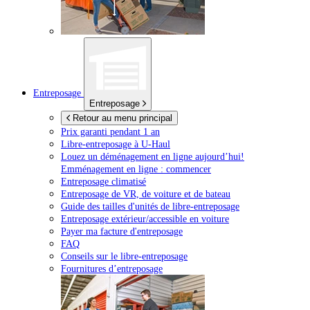
Entreposage
Entreposage
Retour au menu principal
Prix garanti pendant 1 an
Libre-entreposage à
U-Haul
Louez un déménagement en ligne aujourd’hui!
Emménagement en ligne : commencer
Entreposage climatisé
Entreposage de VR, de voiture et de bateau
Guide des tailles d'unités de libre-entreposage
Entreposage extérieur/accessible en voiture
Payer ma facture d'entreposage
FAQ
Conseils sur le libre-entreposage
Fournitures d’entreposage