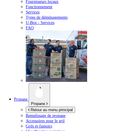
Fournisseurs locaux
Fonctionnement
Services
Types de déménagements
U-Box -
Services
FAQ
Propane
Propane
Retour au menu principal
Remplissage de propane
Accessoires pour le gril
Grils et fumoirs