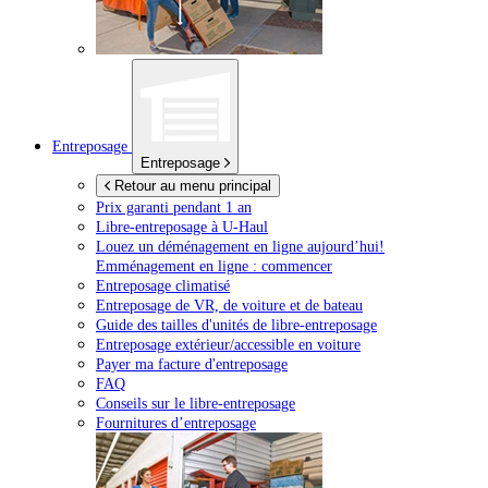
Entreposage
Entreposage
Retour au menu principal
Prix garanti pendant 1 an
Libre-entreposage à
U-Haul
Louez un déménagement en ligne aujourd’hui!
Emménagement en ligne : commencer
Entreposage climatisé
Entreposage de VR, de voiture et de bateau
Guide des tailles d'unités de libre-entreposage
Entreposage extérieur/accessible en voiture
Payer ma facture d'entreposage
FAQ
Conseils sur le libre-entreposage
Fournitures d’entreposage