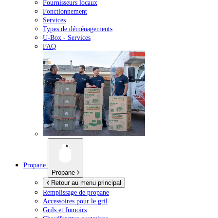
Fournisseurs locaux
Fonctionnement
Services
Types de déménagements
U-Box -
Services
FAQ
Propane
Propane
Retour au menu principal
Remplissage de propane
Accessoires pour le gril
Grils et fumoirs