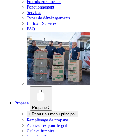
Fournisseurs locaux
Fonctionnement
Services
Types de déménagements
U-Box -
Services
FAQ
Propane
Propane
Retour au menu principal
Remplissage de propane
Accessoires pour le gril
Grils et fumoirs