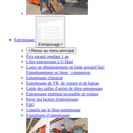
Entreposage
Entreposage
Retour au menu principal
Prix garanti pendant 1 an
Libre-entreposage à
U-Haul
Louez un déménagement en ligne aujourd’hui!
Emménagement en ligne : commencer
Entreposage climatisé
Entreposage de VR, de voiture et de bateau
Guide des tailles d'unités de libre-entreposage
Entreposage extérieur/accessible en voiture
Payer ma facture d'entreposage
FAQ
Conseils sur le libre-entreposage
Fournitures d’entreposage