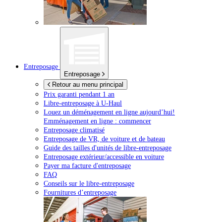
Entreposage
Entreposage
Retour au menu principal
Prix garanti pendant 1 an
Libre-entreposage à
U-Haul
Louez un déménagement en ligne aujourd’hui!
Emménagement en ligne : commencer
Entreposage climatisé
Entreposage de VR, de voiture et de bateau
Guide des tailles d'unités de libre-entreposage
Entreposage extérieur/accessible en voiture
Payer ma facture d'entreposage
FAQ
Conseils sur le libre-entreposage
Fournitures d’entreposage