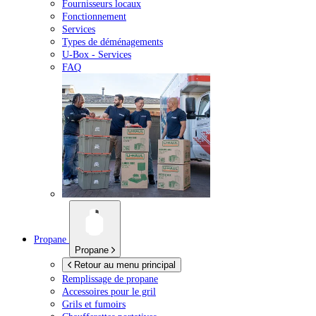
Fournisseurs locaux
Fonctionnement
Services
Types de déménagements
U-Box -
Services
FAQ
Propane
Propane
Retour au menu principal
Remplissage de propane
Accessoires pour le gril
Grils et fumoirs