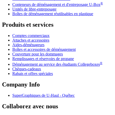
®
Conteneurs de déménagement et d'entreposage
U-Box
Unités de libre-entreposage
Boîtes de déménagement réutilisables en plastique
Produits et services
Comptes commerciaux
Attaches et accessoires
Aides-déménageurs
Boîtes et accessoires de déménagement
Couverture pour les dommages
Remplissages et réservoirs de propane
®
Déménagement au service des étudiants Collegeboxes
Chèques-cadeaux
Rabais et offres spéciales
Company Info
SuperGraphiques de
U-Haul
- Québec
Collaborez avec nous