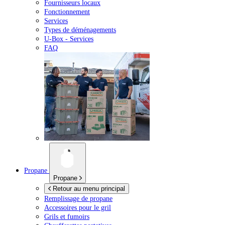
Fournisseurs locaux
Fonctionnement
Services
Types de déménagements
U-Box -
Services
FAQ
Propane
Propane
Retour au menu principal
Remplissage de propane
Accessoires pour le gril
Grils et fumoirs