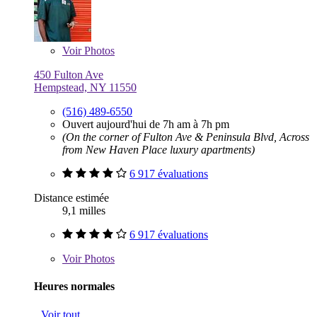
Voir
Photos
450 Fulton Ave
Hempstead, NY 11550
(516) 489-6550
Ouvert aujourd'hui de 7h am à 7h pm
(On the corner of Fulton Ave & Peninsula Blvd, Across
from New Haven Place luxury apartments)
6 917 évaluations
Distance estimée
9,1 milles
6 917 évaluations
Voir
Photos
Heures normales
Voir tout