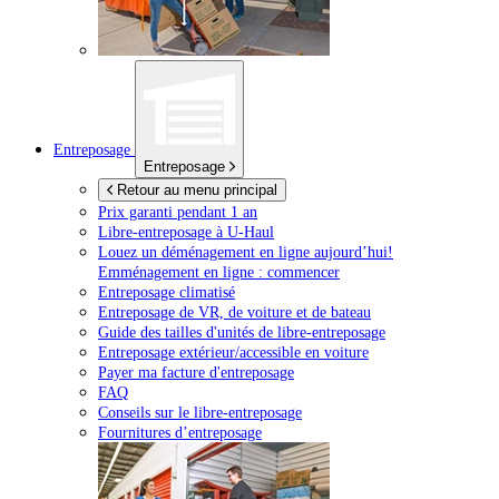
Entreposage
Entreposage
Retour au menu principal
Prix garanti pendant 1 an
Libre-entreposage à
U-Haul
Louez un déménagement en ligne aujourd’hui!
Emménagement en ligne : commencer
Entreposage climatisé
Entreposage de VR, de voiture et de bateau
Guide des tailles d'unités de libre-entreposage
Entreposage extérieur/accessible en voiture
Payer ma facture d'entreposage
FAQ
Conseils sur le libre-entreposage
Fournitures d’entreposage