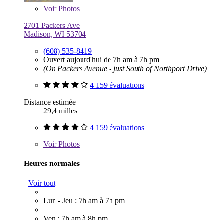
Voir
Photos
2701 Packers Ave
Madison, WI 53704
(608) 535-8419
Ouvert aujourd'hui de 7h am à 7h pm
(On Packers Avenue - just South of Northport Drive)
4 159 évaluations
Distance estimée
29,4 milles
4 159 évaluations
Voir
Photos
Heures normales
Voir tout
Lun - Jeu : 7h am à 7h pm
Ven : 7h am à 8h pm