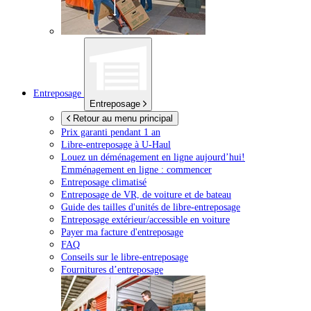
Entreposage
Entreposage
Retour au menu principal
Prix garanti pendant 1 an
Libre-entreposage à
U-Haul
Louez un déménagement en ligne aujourd’hui!
Emménagement en ligne : commencer
Entreposage climatisé
Entreposage de VR, de voiture et de bateau
Guide des tailles d'unités de libre-entreposage
Entreposage extérieur/accessible en voiture
Payer ma facture d'entreposage
FAQ
Conseils sur le libre-entreposage
Fournitures d’entreposage