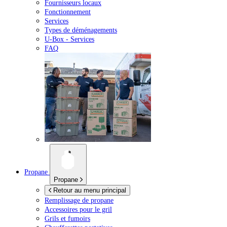
Fournisseurs locaux
Fonctionnement
Services
Types de déménagements
U-Box -
Services
FAQ
Propane
Propane
Retour au menu principal
Remplissage de propane
Accessoires pour le gril
Grils et fumoirs