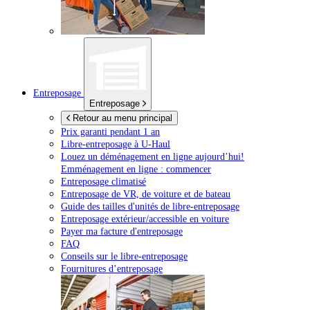
Entreposage
Entreposage
Retour au menu principal
Prix garanti pendant 1 an
Libre-entreposage à
U-Haul
Louez un déménagement en ligne aujourd’hui!
Emménagement en ligne : commencer
Entreposage climatisé
Entreposage de VR, de voiture et de bateau
Guide des tailles d'unités de libre-entreposage
Entreposage extérieur/accessible en voiture
Payer ma facture d'entreposage
FAQ
Conseils sur le libre-entreposage
Fournitures d’entreposage