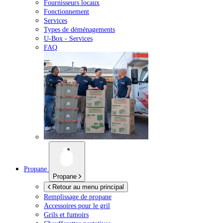
Fournisseurs locaux
Fonctionnement
Services
Types de déménagements
U-Box -
Services
FAQ
Propane
Propane
Retour au menu principal
Remplissage de propane
Accessoires pour le gril
Grils et fumoirs