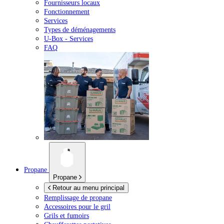
Fournisseurs locaux
Fonctionnement
Services
Types de déménagements
U-Box -
Services
FAQ
Propane
Propane
Retour au menu principal
Remplissage de propane
Accessoires pour le gril
Grils et fumoirs