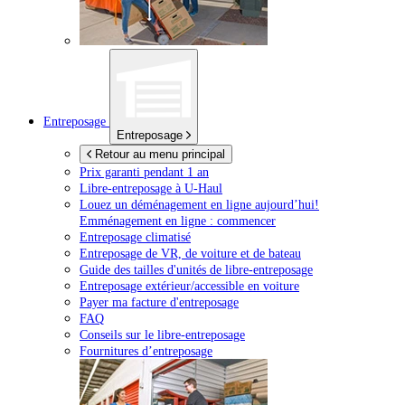
Entreposage
Entreposage
Retour au menu principal
Prix garanti pendant 1 an
Libre-entreposage à
U-Haul
Louez un déménagement en ligne aujourd’hui!
Emménagement en ligne : commencer
Entreposage climatisé
Entreposage de VR, de voiture et de bateau
Guide des tailles d'unités de libre-entreposage
Entreposage extérieur/accessible en voiture
Payer ma facture d'entreposage
FAQ
Conseils sur le libre-entreposage
Fournitures d’entreposage