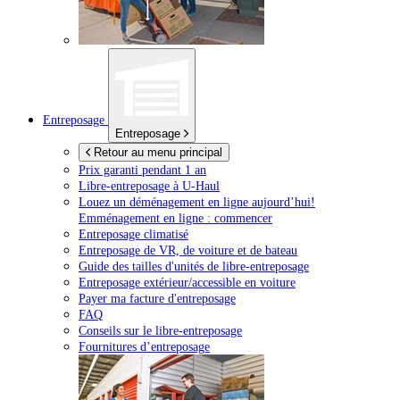
Entreposage
Entreposage
Retour au menu principal
Prix garanti pendant 1 an
Libre-entreposage à
U-Haul
Louez un déménagement en ligne aujourd’hui!
Emménagement en ligne : commencer
Entreposage climatisé
Entreposage de VR, de voiture et de bateau
Guide des tailles d'unités de libre-entreposage
Entreposage extérieur/accessible en voiture
Payer ma facture d'entreposage
FAQ
Conseils sur le libre-entreposage
Fournitures d’entreposage