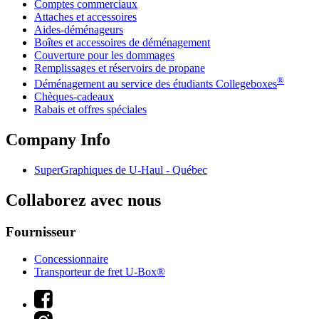
Comptes commerciaux
Attaches et accessoires
Aides-déménageurs
Boîtes et accessoires de déménagement
Couverture pour les dommages
Remplissages et réservoirs de propane
®
Déménagement au service des étudiants Collegeboxes
Chèques-cadeaux
Rabais et offres spéciales
Company Info
SuperGraphiques de
U-Haul
- Québec
Collaborez avec nous
Fournisseur
Concessionnaire
Transporteur de fret U-Box®