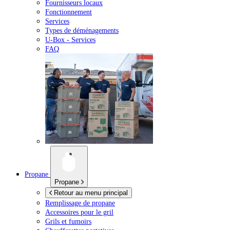
Fournisseurs locaux
Fonctionnement
Services
Types de déménagements
U-Box -
Services
FAQ
Propane
Propane
Retour au menu principal
Remplissage de propane
Accessoires pour le gril
Grils et fumoirs