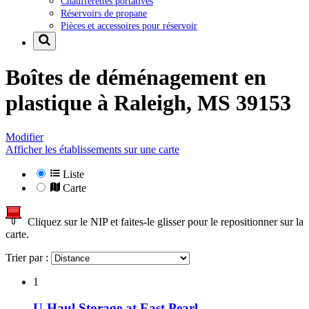
Chaufferettes portatives
Réservoirs de propane
Pièces et accessoires pour réservoir
Boîtes de déménagement en
plastique à
Raleigh, MS 39153
Modifier
Afficher les établissements sur une carte
Liste
Carte
Cliquez sur le NIP et faites-le glisser pour le repositionner sur la
carte.
Trier par :
1
U-Haul Storage at East Pearl