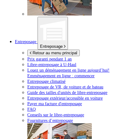
Entreposage
Entreposage
Retour au menu principal
Prix garanti pendant 1 an
Libre-entreposage à
U-Haul
Louez un déménagement en ligne aujourd’hui!
Emménagement en ligne : commencer
Entreposage climatisé
Entreposage de VR, de voiture et de bateau
Guide des tailles d'unités de libre-entreposage
Entreposage extérieur/accessible en voiture
Payer ma facture d'entreposage
FAQ
Conseils sur le libre-entreposage
Fournitures d’entreposage