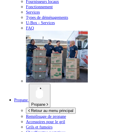
Fournisseurs locaux
Fonctionnement
Services
Types de déménagements
U-Box -
Services
FAQ
Propane
Propane
Retour au menu principal
Remplissage de propane
Accessoires pour le gril
Grils et fumoirs