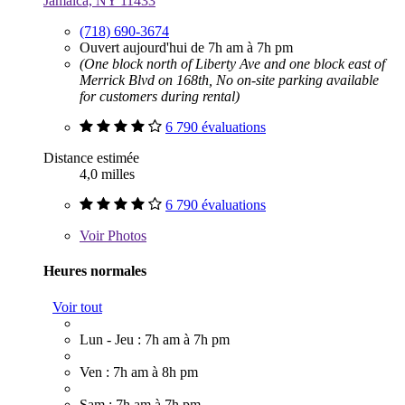
Jamaica, NY 11433
(718) 690-3674
Ouvert aujourd'hui de 7h am à 7h pm
(One block north of Liberty Ave and one block east of
Merrick Blvd on 168th, No on-site parking available
for customers during rental)
6 790 évaluations
Distance estimée
4,0 milles
6 790 évaluations
Voir
Photos
Heures normales
Voir tout
Lun - Jeu : 7h am à 7h pm
Ven : 7h am à 8h pm
Sam : 7h am à 7h pm