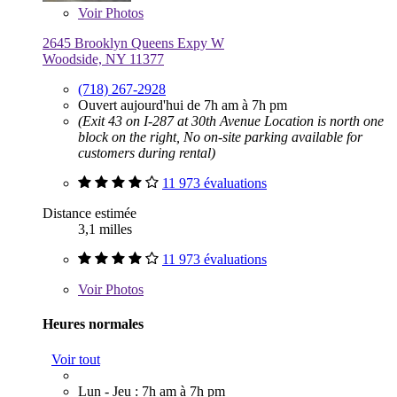
Voir
Photos
2645 Brooklyn Queens Expy W
Woodside, NY 11377
(718) 267-2928
Ouvert aujourd'hui de 7h am à 7h pm
(Exit 43 on I-287 at 30th Avenue Location is north one
block on the right, No on-site parking available for
customers during rental)
11 973 évaluations
Distance estimée
3,1 milles
11 973 évaluations
Voir
Photos
Heures normales
Voir tout
Lun - Jeu : 7h am à 7h pm