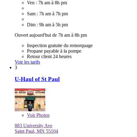
Ven : 7h am à 8h pm
Sam : 7h am à 7h pm
Dim : 9h am à 5h pm
Ouvert aujourd'hui de 7h am à 8h pm
Inspection gratuite du remorquage
Propane payable à la pompe
Retour client 24 heures
Voir les tarifs
3
U-Haul of St Paul
Voir
Photos
883 University Ave
Saint Paul, MN 55104