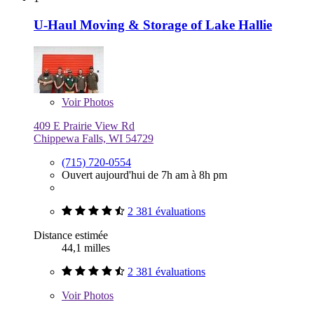
U-Haul Moving & Storage of Lake Hallie
Voir
Photos
409 E Prairie View Rd
Chippewa Falls, WI 54729
(715) 720-0554
Ouvert aujourd'hui de 7h am à 8h pm
2 381 évaluations
Distance estimée
44,1 milles
2 381 évaluations
Voir
Photos