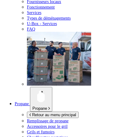
Fournisseurs locaux
Fonctionnement
Services
Types de déménagements
U-Box -
Services
FAQ
Propane
Propane
Retour au menu principal
Remplissage de propane
Accessoires pour le gril
Grils et fumoirs