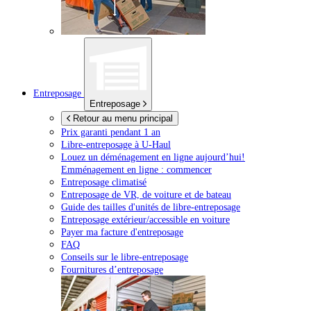
Entreposage
Entreposage
Retour au menu principal
Prix garanti pendant 1 an
Libre-entreposage à
U-Haul
Louez un déménagement en ligne aujourd’hui!
Emménagement en ligne : commencer
Entreposage climatisé
Entreposage de VR, de voiture et de bateau
Guide des tailles d'unités de libre-entreposage
Entreposage extérieur/accessible en voiture
Payer ma facture d'entreposage
FAQ
Conseils sur le libre-entreposage
Fournitures d’entreposage