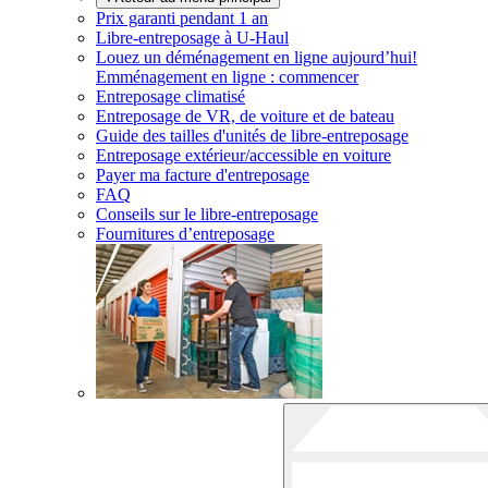
Prix garanti pendant 1 an
Libre-entreposage à
U-Haul
Louez un déménagement en ligne aujourd’hui!
Emménagement en ligne : commencer
Entreposage climatisé
Entreposage de VR, de voiture et de bateau
Guide des tailles d'unités de libre-entreposage
Entreposage extérieur/accessible en voiture
Payer ma facture d'entreposage
FAQ
Conseils sur le libre-entreposage
Fournitures d’entreposage