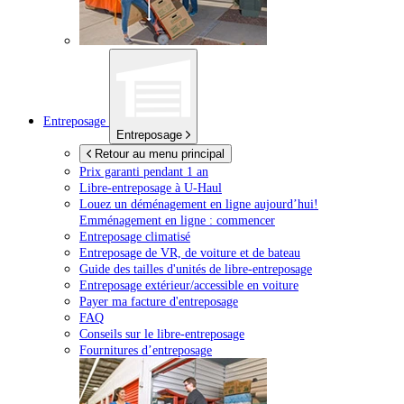
Entreposage
Entreposage
Retour au menu principal
Prix garanti pendant 1 an
Libre-entreposage à
U-Haul
Louez un déménagement en ligne aujourd’hui!
Emménagement en ligne : commencer
Entreposage climatisé
Entreposage de VR, de voiture et de bateau
Guide des tailles d'unités de libre-entreposage
Entreposage extérieur/accessible en voiture
Payer ma facture d'entreposage
FAQ
Conseils sur le libre-entreposage
Fournitures d’entreposage