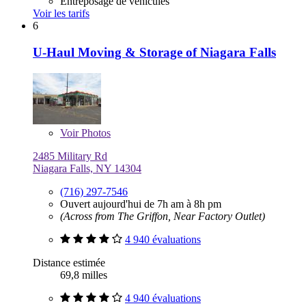
Entreposage de véhicules
Voir les tarifs
6
U-Haul Moving & Storage of Niagara Falls
Voir
Photos
2485 Military Rd
Niagara Falls, NY 14304
(716) 297-7546
Ouvert aujourd'hui de 7h am à 8h pm
(Across from The Griffon, Near Factory Outlet)
4 940 évaluations
Distance estimée
69,8 milles
4 940 évaluations