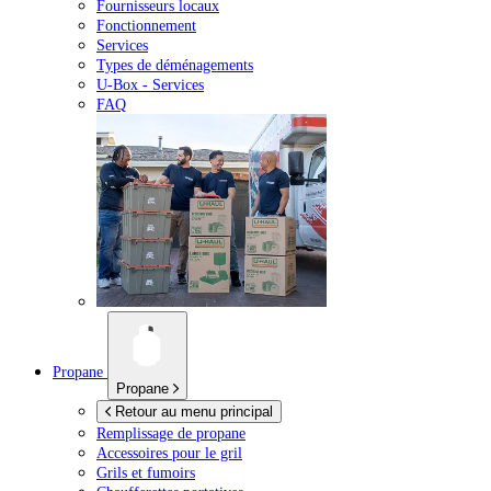
Fournisseurs locaux
Fonctionnement
Services
Types de déménagements
U-Box -
Services
FAQ
Propane
Propane
Retour au menu principal
Remplissage de propane
Accessoires pour le gril
Grils et fumoirs