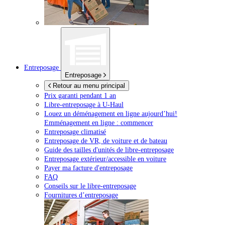
Entreposage
Entreposage
Retour au menu principal
Prix garanti pendant 1 an
Libre-entreposage à
U-Haul
Louez un déménagement en ligne aujourd’hui!
Emménagement en ligne : commencer
Entreposage climatisé
Entreposage de VR, de voiture et de bateau
Guide des tailles d'unités de libre-entreposage
Entreposage extérieur/accessible en voiture
Payer ma facture d'entreposage
FAQ
Conseils sur le libre-entreposage
Fournitures d’entreposage