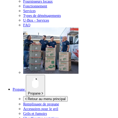
Fournisseurs locaux
Fonctionnement
Services
Types de déménagements
U-Box -
Services
FAQ
Propane
Propane
Retour au menu principal
Remplissage de propane
Accessoires pour le gril
Grils et fumoirs