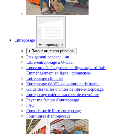
Entreposage
Entreposage
Retour au menu principal
Prix garanti pendant 1 an
Libre-entreposage à
U-Haul
Louez un déménagement en ligne aujourd’hui!
Emménagement en ligne : commencer
Entreposage climatisé
Entreposage de VR, de voiture et de bateau
Guide des tailles d'unités de libre-entreposage
Entreposage extérieur/accessible en voiture
Payer ma facture d'entreposage
FAQ
Conseils sur le libre-entreposage
Fournitures d’entreposage