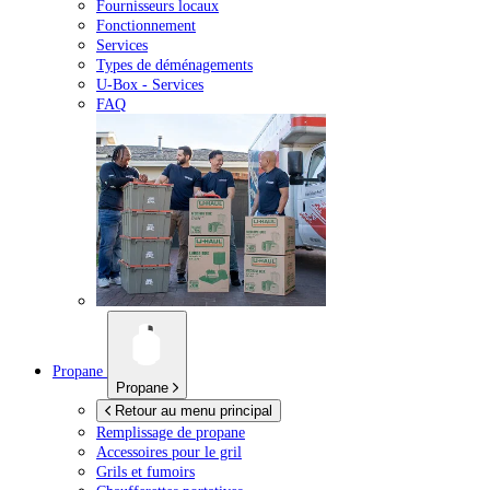
Fournisseurs locaux
Fonctionnement
Services
Types de déménagements
U-Box -
Services
FAQ
Propane
Propane
Retour au menu principal
Remplissage de propane
Accessoires pour le gril
Grils et fumoirs