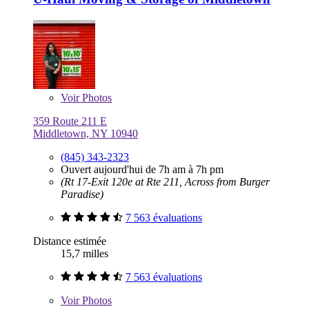
Voir
Photos
359 Route 211 E
Middletown, NY 10940
(845) 343-2323
Ouvert aujourd'hui de 7h am à 7h pm
(Rt 17-Exit 120e at Rte 211, Across from Burger
Paradise)
7 563 évaluations
Distance estimée
15,7 milles
7 563 évaluations
Voir
Photos