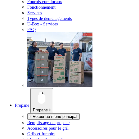
Fournisseurs locaux
Fonctionnement
Services
Types de déménagements
U-Box -
Services
FAQ
Propane
Propane
Retour au menu principal
Remplissage de propane
Accessoires pour le gril
Grils et fumoirs