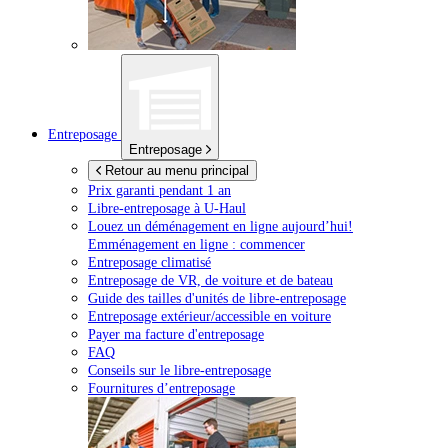
Entreposage
Entreposage
Retour au menu principal
Prix garanti pendant 1 an
Libre-entreposage à
U-Haul
Louez un déménagement en ligne aujourd’hui!
Emménagement en ligne : commencer
Entreposage climatisé
Entreposage de VR, de voiture et de bateau
Guide des tailles d'unités de libre-entreposage
Entreposage extérieur/accessible en voiture
Payer ma facture d'entreposage
FAQ
Conseils sur le libre-entreposage
Fournitures d’entreposage