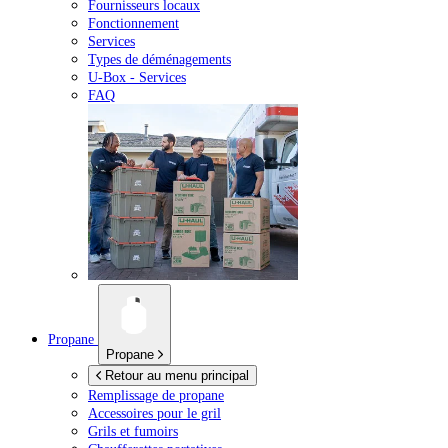
Fournisseurs locaux
Fonctionnement
Services
Types de déménagements
U-Box -
Services
FAQ
Propane
Propane
Retour au menu principal
Remplissage de propane
Accessoires pour le gril
Grils et fumoirs