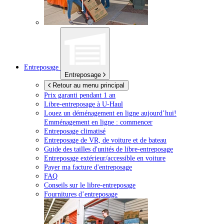
Entreposage
Entreposage
Retour au menu principal
Prix garanti pendant 1 an
Libre-entreposage à
U-Haul
Louez un déménagement en ligne aujourd’hui!
Emménagement en ligne : commencer
Entreposage climatisé
Entreposage de VR, de voiture et de bateau
Guide des tailles d'unités de libre-entreposage
Entreposage extérieur/accessible en voiture
Payer ma facture d'entreposage
FAQ
Conseils sur le libre-entreposage
Fournitures d’entreposage