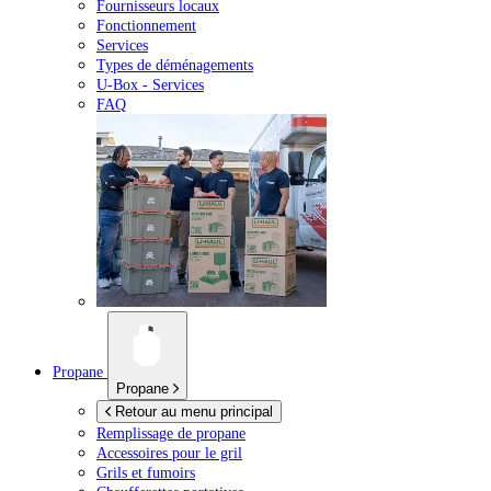
Fournisseurs locaux
Fonctionnement
Services
Types de déménagements
U-Box -
Services
FAQ
Propane
Propane
Retour au menu principal
Remplissage de propane
Accessoires pour le gril
Grils et fumoirs