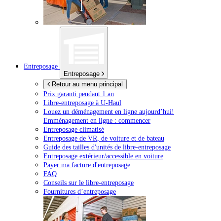
Entreposage
Entreposage
Retour au menu principal
Prix garanti pendant 1 an
Libre-entreposage à
U-Haul
Louez un déménagement en ligne aujourd’hui!
Emménagement en ligne : commencer
Entreposage climatisé
Entreposage de VR, de voiture et de bateau
Guide des tailles d'unités de libre-entreposage
Entreposage extérieur/accessible en voiture
Payer ma facture d'entreposage
FAQ
Conseils sur le libre-entreposage
Fournitures d’entreposage