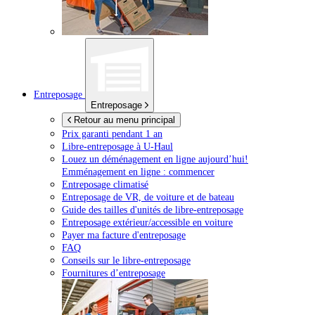
Entreposage
Entreposage
Retour au menu principal
Prix garanti pendant 1 an
Libre-entreposage à
U-Haul
Louez un déménagement en ligne aujourd’hui!
Emménagement en ligne : commencer
Entreposage climatisé
Entreposage de VR, de voiture et de bateau
Guide des tailles d'unités de libre-entreposage
Entreposage extérieur/accessible en voiture
Payer ma facture d'entreposage
FAQ
Conseils sur le libre-entreposage
Fournitures d’entreposage