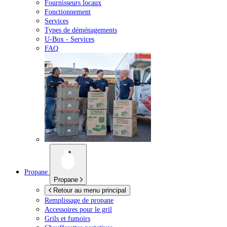
Fournisseurs locaux
Fonctionnement
Services
Types de déménagements
U-Box -
Services
FAQ
Propane
Propane
Retour au menu principal
Remplissage de propane
Accessoires pour le gril
Grils et fumoirs