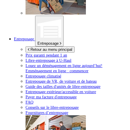
Entreposage
Entreposage
Retour au menu principal
Prix garanti pendant 1 an
Libre-entreposage à
U-Haul
Louez un déménagement en ligne aujourd’hui!
Emménagement en ligne : commencer
Entreposage climatisé
Entreposage de VR, de voiture et de bateau
Guide des tailles d'unités de libre-entreposage
Entreposage extérieur/accessible en voiture
Payer ma facture d'entreposage
FAQ
Conseils sur le libre-entreposage
Fournitures d’entreposage