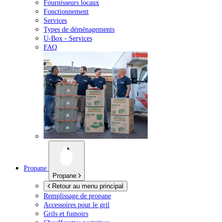
Fournisseurs locaux
Fonctionnement
Services
Types de déménagements
U-Box -
Services
FAQ
Propane
Propane
Retour au menu principal
Remplissage de propane
Accessoires pour le gril
Grils et fumoirs