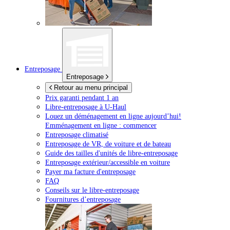
Entreposage
Entreposage
Retour au menu principal
Prix garanti pendant 1 an
Libre-entreposage à
U-Haul
Louez un déménagement en ligne aujourd’hui!
Emménagement en ligne : commencer
Entreposage climatisé
Entreposage de VR, de voiture et de bateau
Guide des tailles d'unités de libre-entreposage
Entreposage extérieur/accessible en voiture
Payer ma facture d'entreposage
FAQ
Conseils sur le libre-entreposage
Fournitures d’entreposage