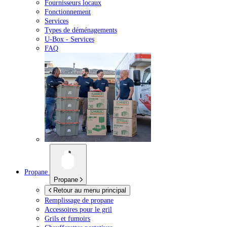
Fournisseurs locaux
Fonctionnement
Services
Types de déménagements
U-Box -
Services
FAQ
Propane
Propane
Retour au menu principal
Remplissage de propane
Accessoires pour le gril
Grils et fumoirs