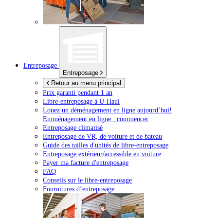
Entreposage
Entreposage
Retour au menu principal
Prix garanti pendant 1 an
Libre-entreposage à
U-Haul
Louez un déménagement en ligne aujourd’hui!
Emménagement en ligne : commencer
Entreposage climatisé
Entreposage de VR, de voiture et de bateau
Guide des tailles d'unités de libre-entreposage
Entreposage extérieur/accessible en voiture
Payer ma facture d'entreposage
FAQ
Conseils sur le libre-entreposage
Fournitures d’entreposage