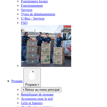
Fournisseurs locaux
Fonctionnement
Services
Types de déménagements
U-Box -
Services
FAQ
Propane
Propane
Retour au menu principal
Remplissage de propane
Accessoires pour le gril
Grils et fumoirs