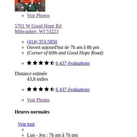
Voir
Photos
5701 W Good Hope Rd
Milwaukee, WI 53223
(414) 353-5850
Ouvert aujourd'hui de 7h am à 8h pm
(Corner of 60th and Good Hope Road)
6 437 évaluations
Distance estimée
43,8 milles
6 437 évaluations
Voir
Photos
Heures normales
Voir tout
Lun - Jeu : 7h am à 7h pm