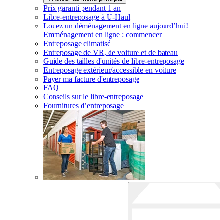
Prix garanti pendant 1 an
Libre-entreposage à
U-Haul
Louez un déménagement en ligne aujourd’hui!
Emménagement en ligne : commencer
Entreposage climatisé
Entreposage de VR, de voiture et de bateau
Guide des tailles d'unités de libre-entreposage
Entreposage extérieur/accessible en voiture
Payer ma facture d'entreposage
FAQ
Conseils sur le libre-entreposage
Fournitures d’entreposage