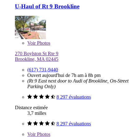
U-Haul of Rt 9 Brookline
Voir
Photos
270 Boylston St Rte 9
Brookline, MA 02445
(617) 731-9440
Ouvert aujourd'hui de 7h am à 8h pm
(Rt 9 East next door to Audi of Brookline, On-Street
Parking Only)
8 297 évaluations
Distance estimée
3,7 milles
8 297 évaluations
Voir
Photos