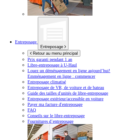
Entreposage
Entreposage
Retour au menu principal
Prix garanti pendant 1 an
Libre-entreposage à
U-Haul
Louez un déménagement en ligne aujourd’hui!
Emménagement en ligne : commencer
Entreposage climatisé
Entreposage de VR, de voiture et de bateau
Guide des tailles d'unités de libre-entreposage
Entreposage extérieur/accessible en voiture
Payer ma facture d'entreposage
FAQ
Conseils sur le libre-entreposage
Fournitures d’entreposage