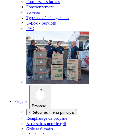
Fournisseurs locaux
Fonctionnement
Services
Types de déménagements
U-Box -
Services
FAQ
Propane
Propane
Retour au menu principal
Remplissage de propane
Accessoires pour le gril
Grils et fumoirs