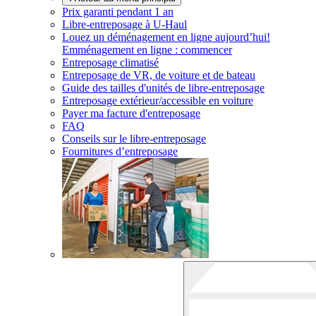
Prix garanti pendant 1 an
Libre-entreposage à
U-Haul
Louez un déménagement en ligne aujourd’hui!
Emménagement en ligne : commencer
Entreposage climatisé
Entreposage de VR, de voiture et de bateau
Guide des tailles d'unités de libre-entreposage
Entreposage extérieur/accessible en voiture
Payer ma facture d'entreposage
FAQ
Conseils sur le libre-entreposage
Fournitures d’entreposage