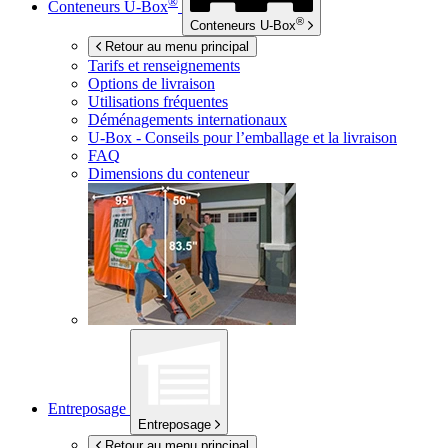
®
Conteneurs
U-Box
®
Conteneurs
U-Box
Retour au menu principal
Tarifs et renseignements
Options de livraison
Utilisations fréquentes
Déménagements internationaux
U-Box -
Conseils pour l’emballage et la livraison
FAQ
Dimensions du conteneur
Entreposage
Entreposage
Retour au menu principal