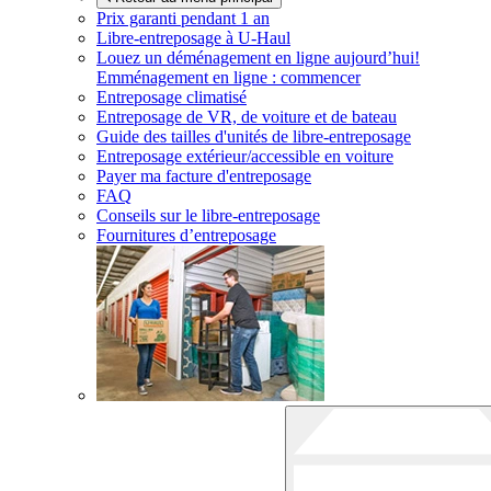
Prix garanti pendant 1 an
Libre-entreposage à
U-Haul
Louez un déménagement en ligne aujourd’hui!
Emménagement en ligne : commencer
Entreposage climatisé
Entreposage de VR, de voiture et de bateau
Guide des tailles d'unités de libre-entreposage
Entreposage extérieur/accessible en voiture
Payer ma facture d'entreposage
FAQ
Conseils sur le libre-entreposage
Fournitures d’entreposage