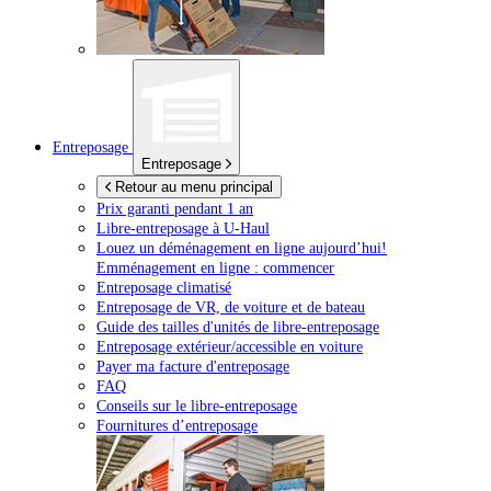
Entreposage
Entreposage
Retour au menu principal
Prix garanti pendant 1 an
Libre-entreposage à
U-Haul
Louez un déménagement en ligne aujourd’hui!
Emménagement en ligne : commencer
Entreposage climatisé
Entreposage de VR, de voiture et de bateau
Guide des tailles d'unités de libre-entreposage
Entreposage extérieur/accessible en voiture
Payer ma facture d'entreposage
FAQ
Conseils sur le libre-entreposage
Fournitures d’entreposage