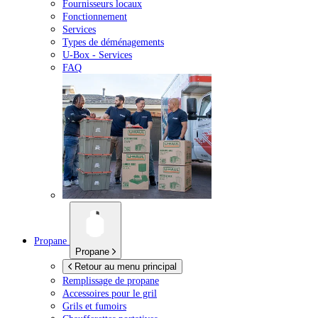
Fournisseurs locaux
Fonctionnement
Services
Types de déménagements
U-Box -
Services
FAQ
Propane
Propane
Retour au menu principal
Remplissage de propane
Accessoires pour le gril
Grils et fumoirs