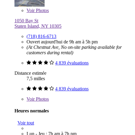
Voir
Photos
1050 Bay St
Staten Island, NY 10305
(718) 816-6713
Ouvert aujourd'hui de 9h am à 5h pm
(At Chestnut Ave, No on-site parking available for
customers during rental)
4 839 évaluations
Distance estimée
7,5 milles
4 839 évaluations
Voir
Photos
Heures normales
Voir tout
Lun - Jeu : 7h am à 7h pm