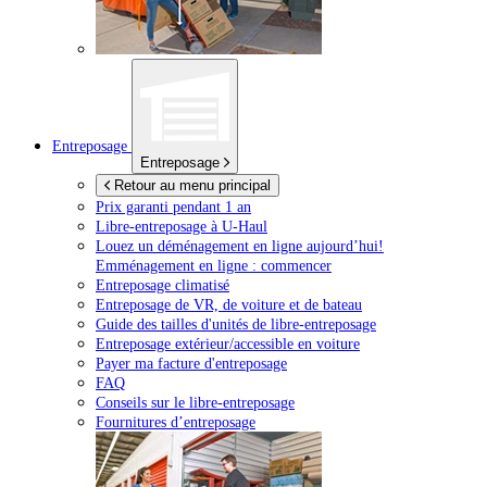
Entreposage
Entreposage
Retour au menu principal
Prix garanti pendant 1 an
Libre-entreposage à
U-Haul
Louez un déménagement en ligne aujourd’hui!
Emménagement en ligne : commencer
Entreposage climatisé
Entreposage de VR, de voiture et de bateau
Guide des tailles d'unités de libre-entreposage
Entreposage extérieur/accessible en voiture
Payer ma facture d'entreposage
FAQ
Conseils sur le libre-entreposage
Fournitures d’entreposage