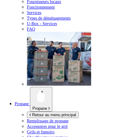
Fournisseurs locaux
Fonctionnement
Services
Types de déménagements
U-Box -
Services
FAQ
Propane
Propane
Retour au menu principal
Remplissage de propane
Accessoires pour le gril
Grils et fumoirs