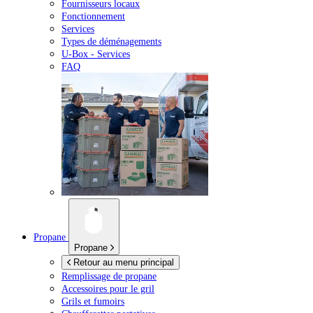
Fournisseurs locaux
Fonctionnement
Services
Types de déménagements
U-Box -
Services
FAQ
Propane
Propane
Retour au menu principal
Remplissage de propane
Accessoires pour le gril
Grils et fumoirs