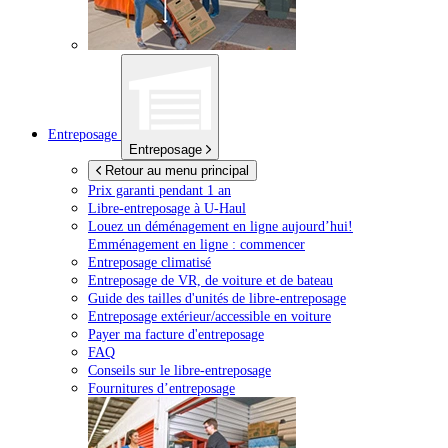
Entreposage
Entreposage
Retour au menu principal
Prix garanti pendant 1 an
Libre-entreposage à
U-Haul
Louez un déménagement en ligne aujourd’hui!
Emménagement en ligne : commencer
Entreposage climatisé
Entreposage de VR, de voiture et de bateau
Guide des tailles d'unités de libre-entreposage
Entreposage extérieur/accessible en voiture
Payer ma facture d'entreposage
FAQ
Conseils sur le libre-entreposage
Fournitures d’entreposage