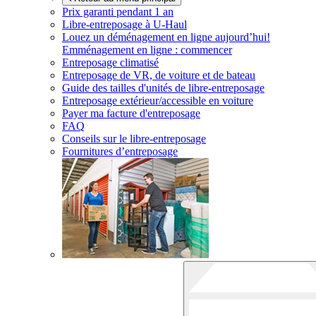
Prix garanti pendant 1 an
Libre-entreposage à
U-Haul
Louez un déménagement en ligne aujourd’hui!
Emménagement en ligne : commencer
Entreposage climatisé
Entreposage de VR, de voiture et de bateau
Guide des tailles d'unités de libre-entreposage
Entreposage extérieur/accessible en voiture
Payer ma facture d'entreposage
FAQ
Conseils sur le libre-entreposage
Fournitures d’entreposage