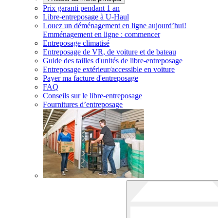
Prix garanti pendant 1 an
Libre-entreposage à
U-Haul
Louez un déménagement en ligne aujourd’hui!
Emménagement en ligne : commencer
Entreposage climatisé
Entreposage de VR, de voiture et de bateau
Guide des tailles d'unités de libre-entreposage
Entreposage extérieur/accessible en voiture
Payer ma facture d'entreposage
FAQ
Conseils sur le libre-entreposage
Fournitures d’entreposage