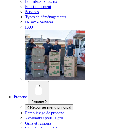
Fournisseurs locaux
Fonctionnement
Services
Types de déménagements
U-Box -
Services
FAQ
Propane
Propane
Retour au menu principal
Remplissage de propane
Accessoires pour le gril
Grils et fumoirs