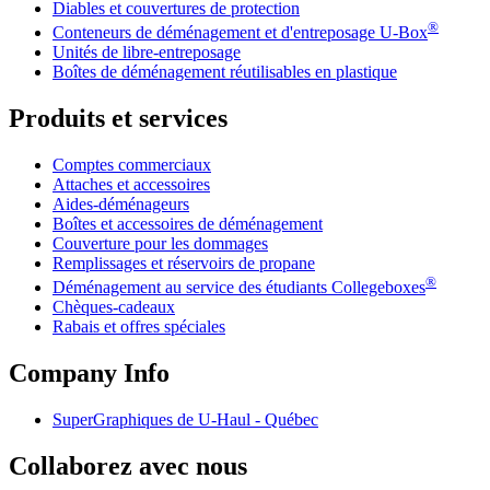
Diables et couvertures de protection
®
Conteneurs de déménagement et d'entreposage
U-Box
Unités de libre-entreposage
Boîtes de déménagement réutilisables en plastique
Produits et services
Comptes commerciaux
Attaches et accessoires
Aides-déménageurs
Boîtes et accessoires de déménagement
Couverture pour les dommages
Remplissages et réservoirs de propane
®
Déménagement au service des étudiants Collegeboxes
Chèques-cadeaux
Rabais et offres spéciales
Company Info
SuperGraphiques de
U-Haul
- Québec
Collaborez avec nous