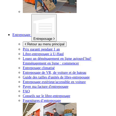
Entreposage
Entreposage
Retour au menu principal
Prix garanti pendant 1 an
Libre-entreposage à
U-Haul
Louez un déménagement en ligne aujourd’hui!
Emménagement en ligne : commencer
Entreposage climatisé
Entreposage de VR, de voiture et de bateau
Guide des tailles d'unités de libre-entreposage
Entreposage extérieur/accessible en voiture
Payer ma facture d'entreposage
FAQ
Conseils sur le libre-entreposage
Fournitures d’entreposage