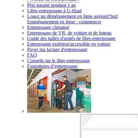
Prix garanti pendant 1 an
Libre-entreposage à
U-Haul
Louez un déménagement en ligne aujourd’hui!
Emménagement en ligne : commencer
Entreposage climatisé
Entreposage de VR, de voiture et de bateau
Guide des tailles d'unités de libre-entreposage
Entreposage extérieur/accessible en voiture
Payer ma facture d'entreposage
FAQ
Conseils sur le libre-entreposage
Fournitures d’entreposage