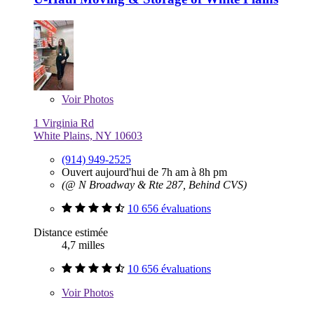
Voir
Photos
1 Virginia Rd
White Plains, NY 10603
(914) 949-2525
Ouvert aujourd'hui de 7h am à 8h pm
(@ N Broadway & Rte 287, Behind CVS)
10 656 évaluations
Distance estimée
4,7 milles
10 656 évaluations
Voir
Photos