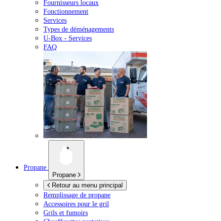
Fournisseurs locaux
Fonctionnement
Services
Types de déménagements
U-Box -
Services
FAQ
Propane
Propane
Retour au menu principal
Remplissage de propane
Accessoires pour le gril
Grils et fumoirs