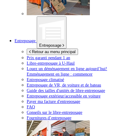
Entreposage
Entreposage
Retour au menu principal
Prix garanti pendant 1 an
Libre-entreposage à
U-Haul
Louez un déménagement en ligne aujourd’hui!
Emménagement en ligne : commencer
Entreposage climatisé
Entreposage de VR, de voiture et de bateau
Guide des tailles d'unités de libre-entreposage
Entreposage extérieur/accessible en voiture
Payer ma facture d'entreposage
FAQ
Conseils sur le libre-entreposage
Fournitures d’entreposage