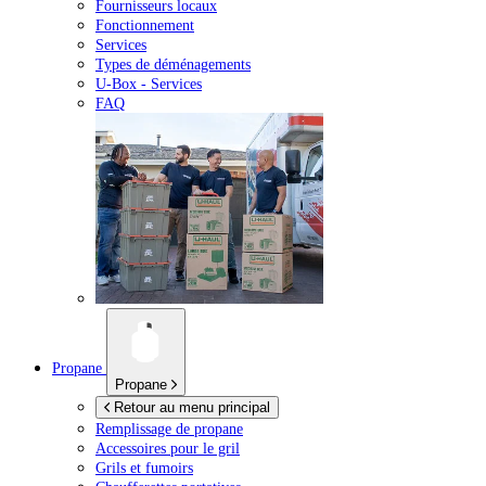
Fournisseurs locaux
Fonctionnement
Services
Types de déménagements
U-Box -
Services
FAQ
Propane
Propane
Retour au menu principal
Remplissage de propane
Accessoires pour le gril
Grils et fumoirs