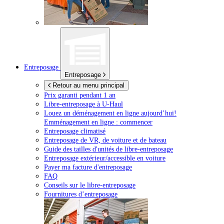
Entreposage
Entreposage
Retour au menu principal
Prix garanti pendant 1 an
Libre-entreposage à
U-Haul
Louez un déménagement en ligne aujourd’hui!
Emménagement en ligne : commencer
Entreposage climatisé
Entreposage de VR, de voiture et de bateau
Guide des tailles d'unités de libre-entreposage
Entreposage extérieur/accessible en voiture
Payer ma facture d'entreposage
FAQ
Conseils sur le libre-entreposage
Fournitures d’entreposage