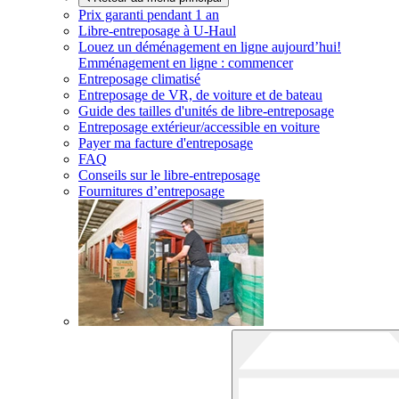
Prix garanti pendant 1 an
Libre-entreposage à
U-Haul
Louez un déménagement en ligne aujourd’hui!
Emménagement en ligne : commencer
Entreposage climatisé
Entreposage de VR, de voiture et de bateau
Guide des tailles d'unités de libre-entreposage
Entreposage extérieur/accessible en voiture
Payer ma facture d'entreposage
FAQ
Conseils sur le libre-entreposage
Fournitures d’entreposage