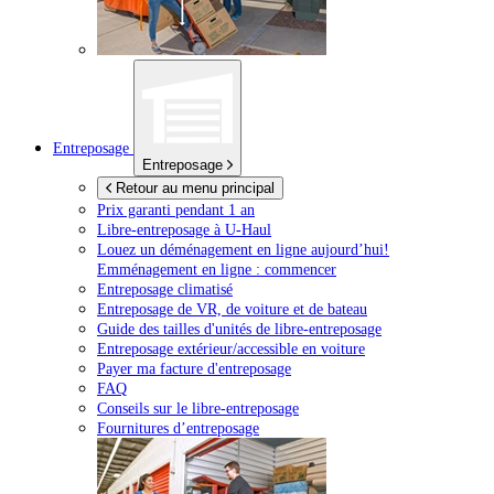
Entreposage
Entreposage
Retour au menu principal
Prix garanti pendant 1 an
Libre-entreposage à
U-Haul
Louez un déménagement en ligne aujourd’hui!
Emménagement en ligne : commencer
Entreposage climatisé
Entreposage de VR, de voiture et de bateau
Guide des tailles d'unités de libre-entreposage
Entreposage extérieur/accessible en voiture
Payer ma facture d'entreposage
FAQ
Conseils sur le libre-entreposage
Fournitures d’entreposage