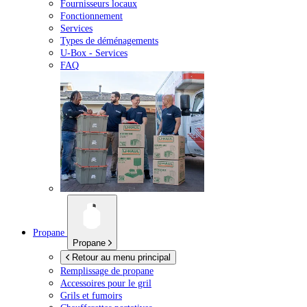
Fournisseurs locaux
Fonctionnement
Services
Types de déménagements
U-Box -
Services
FAQ
Propane
Propane
Retour au menu principal
Remplissage de propane
Accessoires pour le gril
Grils et fumoirs