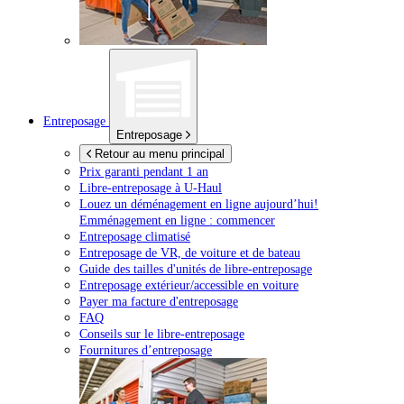
Entreposage
Entreposage
Retour au menu principal
Prix garanti pendant 1 an
Libre-entreposage à
U-Haul
Louez un déménagement en ligne aujourd’hui!
Emménagement en ligne : commencer
Entreposage climatisé
Entreposage de VR, de voiture et de bateau
Guide des tailles d'unités de libre-entreposage
Entreposage extérieur/accessible en voiture
Payer ma facture d'entreposage
FAQ
Conseils sur le libre-entreposage
Fournitures d’entreposage