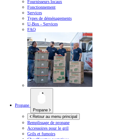
Fournisseurs locaux
Fonctionnement
Services
Types de déménagements
U-Box -
Services
FAQ
Propane
Propane
Retour au menu principal
Remplissage de propane
Accessoires pour le gril
Grils et fumoirs