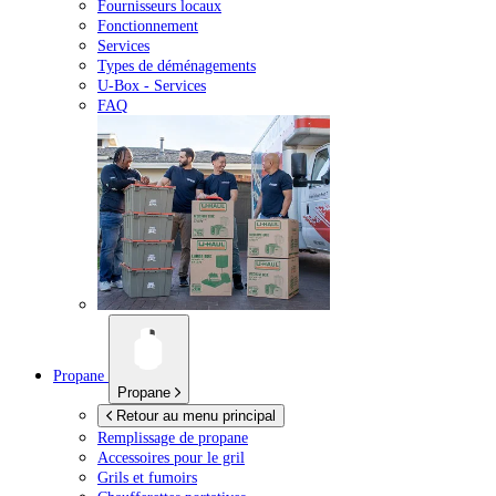
Fournisseurs locaux
Fonctionnement
Services
Types de déménagements
U-Box -
Services
FAQ
Propane
Propane
Retour au menu principal
Remplissage de propane
Accessoires pour le gril
Grils et fumoirs