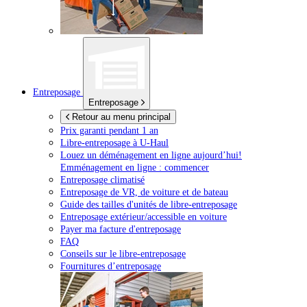
Entreposage
Entreposage
Retour au menu principal
Prix garanti pendant 1 an
Libre-entreposage à
U-Haul
Louez un déménagement en ligne aujourd’hui!
Emménagement en ligne : commencer
Entreposage climatisé
Entreposage de VR, de voiture et de bateau
Guide des tailles d'unités de libre-entreposage
Entreposage extérieur/accessible en voiture
Payer ma facture d'entreposage
FAQ
Conseils sur le libre-entreposage
Fournitures d’entreposage