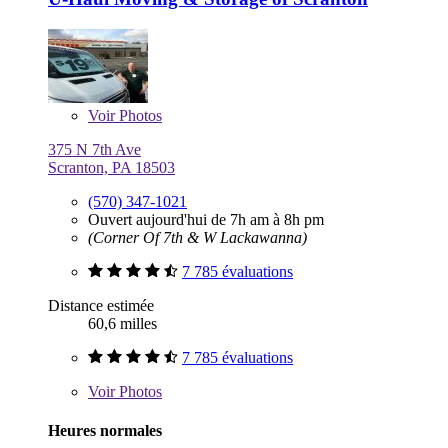
Voir
Photos
375 N 7th Ave
Scranton, PA 18503
(570) 347-1021
Ouvert aujourd'hui de 7h am à 8h pm
(Corner Of 7th & W Lackawanna)
7 785 évaluations
Distance estimée
60,6 milles
7 785 évaluations
Voir
Photos
Heures normales